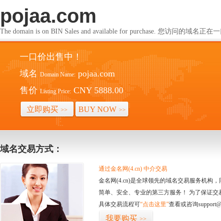
pojaa.com
The domain is on BIN Sales and available for purchase. 您访问的
一口价出售中！
域名
pojaa.com
Domain Name:
售价
CNY 5888.00
Listing Price:
立即购买
BUY NOW
>>
>>
域名交易方式：
通过金名网(4.cn) 中介交易
金名网(4.cn)是全球领先的域名交易服务机
简单、安全、专业的第三方服务！ 为了保证交
具体交易流程可
“点击这里”
查看或咨询support@
我要购买
>>