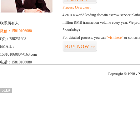
Process Overview:
4.cn is a world leading domain escrow service plat
million RMB transaction volume every year. We promi
联系所有人
5 workdays.
微信：15810106080
For detailed process, you can
“visit here”
or contact
QQ：780231698
BUY NOW
EMAIL：
>>
15810106080@163.com
电话：15810106080
Copyright © 1998 - 2
51La